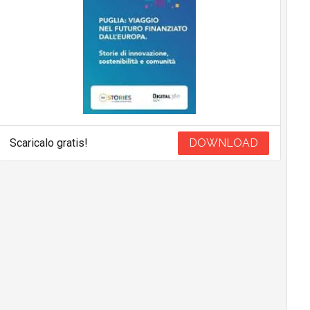
Scaricalo gratis!
DOWNLOAD