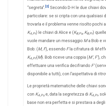
[2]
“segreta”.
Secondo D-H le due chiavi do
particolare: se si cripta con una qualsiasi d
trovarla e il problema venne risolto pochi a
K
) le chiavi di Alice e (
K
,
K
) quell
A,Pr
B,Pu
B,Pr
vuole mandare un messaggio
M
a Bob e vu
Bob: (
M
,
F
), essendo
F
la cifratura di
M
effe
K
{
M
}. Bob riceve una coppia (
M’
,
F’
), c
A,Pr
effettuare una verifica decifrando
F’
(serve
disponibile a tutti), con l’aspettativa di rit
Le proprietà matematiche delle chiavi sono
con
K
e, data la segretezza di
K
, so
A,Pu
A,Pr
base non era perfetta e si prestava a degli