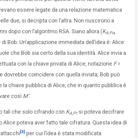
vevano essere legate da una relazione matematica
elle due, si decripta con l’altra. Non riuscirono a
nni dopo con l’algoritmo RSA. Siano allora (
K
,
A,Pu
e di Bob. Un’applicazione immediata dell’idea è: Alice
ole che Bob sia certo della sua identità. Alice invia a
ttuata con la chiave privata di Alice; notazione
F
=
he dovrebbe coincidere con quella inviata; Bob può
 la chiave pubblica di Alice, che in quanto pubblica è
rovare così
M’
.
 tali che solo cifrando con
K
si poteva decifrare
A,Pr
lo Alice poteva aver fatto tale cifratura. Questa idea di
[3]
 attacchi
per cui l’idea è stata modificata