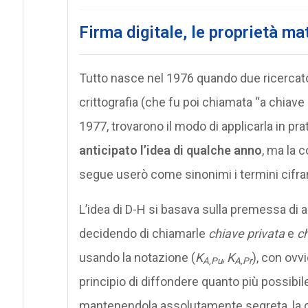
Firma digitale, le proprietà ma
Tutto nasce nel 1976 quando due ricercator
crittografia (che fu poi chiamata “a chiave 
1977, trovarono il modo di applicarla in prat
anticipato l’idea di qualche anno
, ma la 
segue userò come sinonimi i termini cifrar
L’idea di D-H si basava sulla premessa di
decidendo di chiamarle
chiave privata
e
ch
usando la notazione (
K
,
K
), con ovv
A,Pu
A,Pr
principio di diffondere quanto più possibi
mantenendola assolutamente segreta, la ch