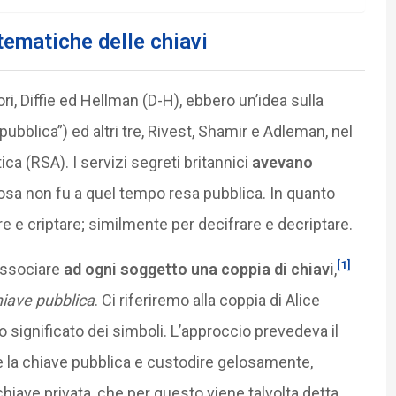
tematiche delle chiavi
i, Diffie ed Hellman (D-H), ebbero un’idea sulla
pubblica”) ed altri tre, Rivest, Shamir e Adleman, nel
ica (RSA). I servizi segreti britannici
avevano
cosa non fu a quel tempo resa pubblica. In quanto
e e criptare; similmente per decifrare e decriptare.
[1]
 associare
ad ogni soggetto una coppia di chiavi
,
iave pubblica
. Ci riferiremo alla coppia di Alice
io significato dei simboli. L’approccio prevedeva il
le la chiave pubblica e custodire gelosamente,
iave privata, che per questo viene talvolta detta