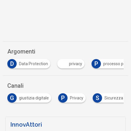
Argomenti
P
S
privacy
processo penale
social networ
Canali
P
S
giustizia digitale
Privacy
Sicurezza digitale
InnovAttori