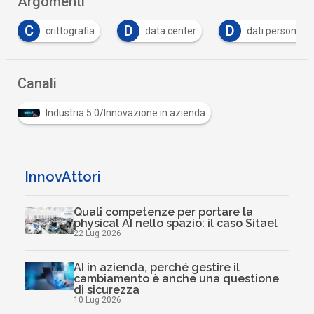
Argomenti
D
D
F
data center
dati personali
formazione
…
Canali
Industria 5.0/Innovazione in azienda
InnovAttori
Quali competenze per portare la
physical AI nello spazio: il caso Sitael
22 Lug 2026
AI in azienda, perché gestire il
cambiamento è anche una questione
di sicurezza
10 Lug 2026