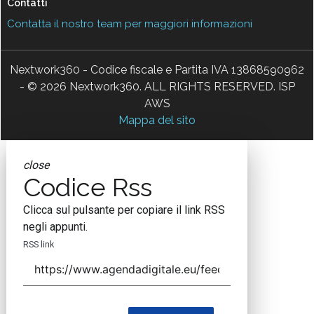
Contatti
Contatta il nostro team per maggiori informazioni
Nextwork360 - Codice fiscale e Partita IVA 13868590962
- © 2026 Nextwork360. ALL RIGHTS RESERVED. ISP
AWS
Mappa del sito
close
Codice Rss
Clicca sul pulsante per copiare il link RSS
negli appunti.
RSS link