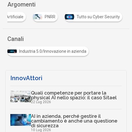
Argomenti
nza Artificiale
PNRR
Tutto su Cyber Security
Canali
Industria 5.0/Innovazione in azienda
InnovAttori
Quali competenze per portare la
physical AI nello spazio: il caso Sitael
22 Lug 2026
AI in azienda, perché gestire il
cambiamento è anche una questione
di sicurezza
10 Lug 2026