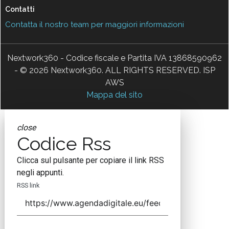
Contatti
Contatta il nostro team per maggiori informazioni
Nextwork360 - Codice fiscale e Partita IVA 13868590962
- © 2026 Nextwork360. ALL RIGHTS RESERVED. ISP
AWS
Mappa del sito
close
Codice Rss
Clicca sul pulsante per copiare il link RSS
negli appunti.
RSS link