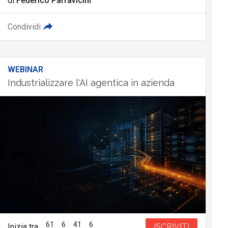
di
Federico Parravicini
Condividi
WEBINAR
Industrializzare l'AI agentica in azienda
61
6
41
5
Inizia tra
ISCRIVITI