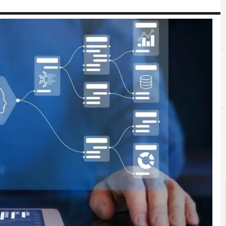
cloud
I