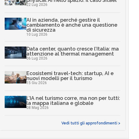
physical AI nello spazio: il caso Sitael
22 Lug 2026
AI in azienda, perché gestire il
cambiamento è anche una questione
di sicurezza
10 Lug 2026
Data center, quanto cresce l’Italia: ma
attenzione al thermal management
06 Lug 2026
Ecosistemi travel-tech: startup, AI e
nuovi modelli per il turismo
15 Giu 2026
L’IA nel turismo corre, ma non per tutti:
la mappa italiana e globale
08 Mag 2026
Vedi tutti gli approfondimenti >