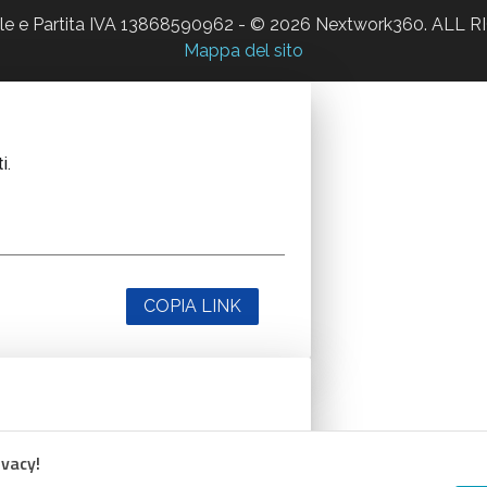
ale e Partita IVA 13868590962 - © 2026 Nextwork360. AL
Mappa del sito
i.
COPIA LINK
i.
ivacy!