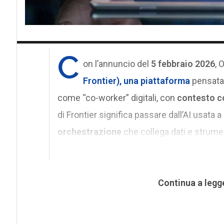
C
on l’annuncio del
5 febbraio 2026
, 
Frontier)
, una piattaforma
pensata
come “co-worker” digitali, con
contesto c
di Frontier significa passare dall’AI usata a
orchestrazione
che collega dati e strumen
Continua a legg