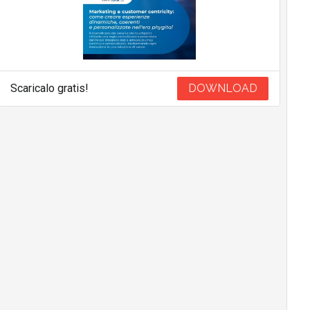
Scaricalo gratis!
DOWNLOAD