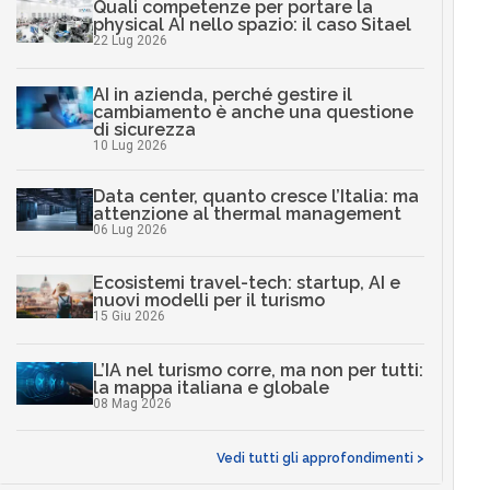
Quali competenze per portare la
physical AI nello spazio: il caso Sitael
22 Lug 2026
AI in azienda, perché gestire il
cambiamento è anche una questione
di sicurezza
10 Lug 2026
Data center, quanto cresce l’Italia: ma
attenzione al thermal management
06 Lug 2026
Ecosistemi travel-tech: startup, AI e
nuovi modelli per il turismo
15 Giu 2026
L’IA nel turismo corre, ma non per tutti:
la mappa italiana e globale
08 Mag 2026
Vedi tutti gli approfondimenti >