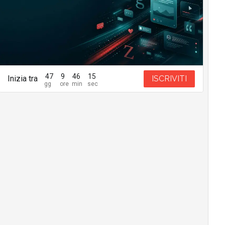
47
9
46
14
Inizia tra
ISCRIVITI