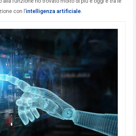
lla funzione ho trovato molto di più e oggi è tra le
zione con l’
intelligenza artificiale
.