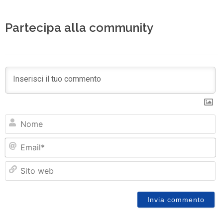
Partecipa alla community
N
Em
Si
w