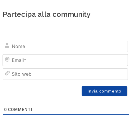
Partecipa alla community
N
Em
Sit
we
0
COMMENTI