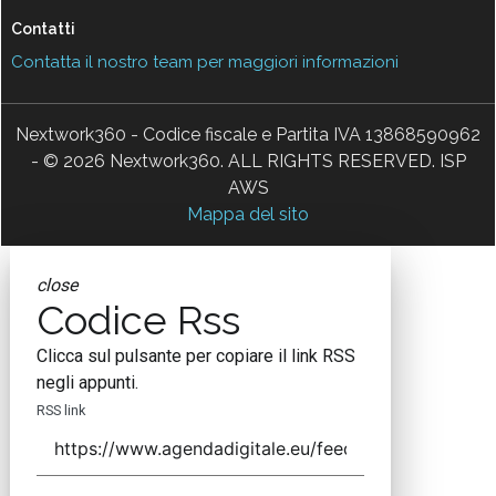
Contatti
Contatta il nostro team per maggiori informazioni
Nextwork360 - Codice fiscale e Partita IVA 13868590962
- © 2026 Nextwork360. ALL RIGHTS RESERVED. ISP
AWS
Mappa del sito
close
Codice Rss
Clicca sul pulsante per copiare il link RSS
negli appunti.
RSS link