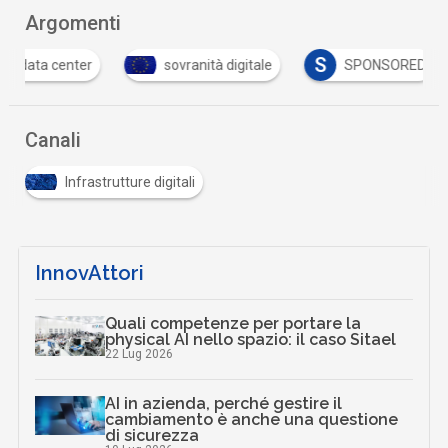
Argomenti
S
sovranità digitale
SPONSORED
Tutto s
Canali
Infrastrutture digitali
InnovAttori
Quali competenze per portare la
physical AI nello spazio: il caso Sitael
22 Lug 2026
AI in azienda, perché gestire il
cambiamento è anche una questione
di sicurezza