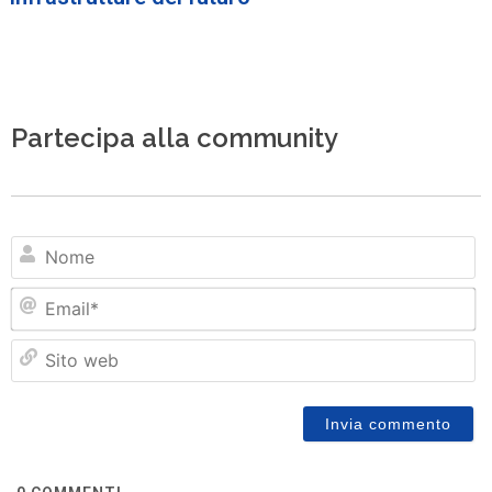
Partecipa alla community
N
Em
Si
w