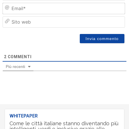
Em
Sit
we
2
COMMENTI
Più recenti
WHITEPAPER
Come le città italiane stanno diventando più
intelligenti, verdi e inclusive grazie alle