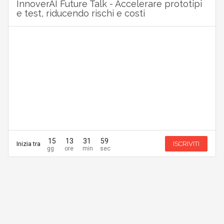
InnoverAI Future Talk - Accelerare prototipi
e test, riducendo rischi e costi
15
13
31
59
Inizia tra
ISCRIVITI