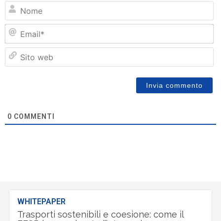
N
Em
Si
w
0
COMMENTI
WHITEPAPER
Trasporti sostenibili e coesione: come il