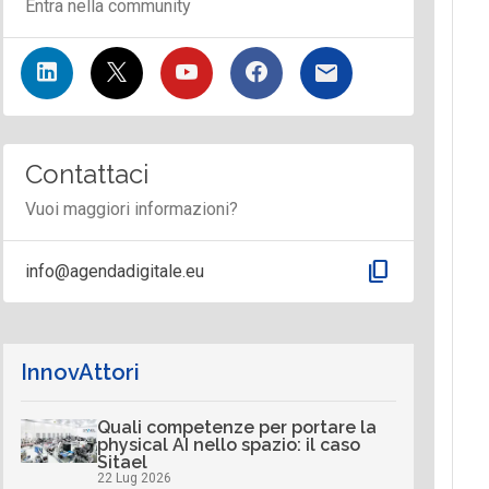
Entra nella community
Contattaci
Vuoi maggiori informazioni?
content_copy
info@agendadigitale.eu
InnovAttori
Quali competenze per portare la
physical AI nello spazio: il caso
Sitael
22 Lug 2026