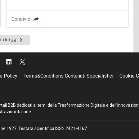
Condividi
Pagina
1 di 139
successiva
e Policy
Terms&Conditions Contenuti Specialistici
Cookie C
portali B2B dedicati ai temi della Trasformazione Digitale e dell’Innovazio
razioni italiane.
ione 1927. Testata scientifica ISSN 2421-4167