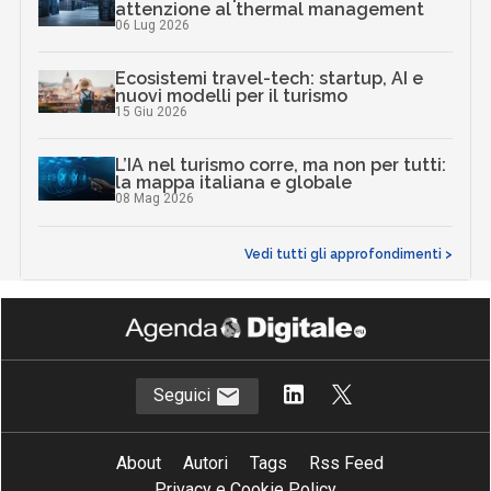
attenzione al thermal management
06 Lug 2026
Ecosistemi travel-tech: startup, AI e
nuovi modelli per il turismo
15 Giu 2026
L’IA nel turismo corre, ma non per tutti:
la mappa italiana e globale
08 Mag 2026
Vedi tutti gli approfondimenti >
Seguici
About
Autori
Tags
Rss Feed
Privacy e Cookie Policy