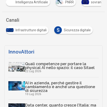
Intelligenza Artificiale
PNRR
sovranità d
Canali
S
Infrastrutture digitali
Sicurezza digitale
InnovAttori
Quali competenze per portare la
physical AI nello spazio: il caso Sitael
22 Lug 2026
AI in azienda, perché gestire il
cambiamento è anche una questione
di sicurezza
10 Lug 2026
Data center, quanto cresce l’Italia: ma