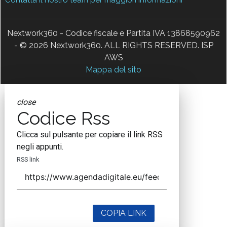
Nextwork360 - Codice fiscale e Partita IVA 13868590962
- © 2026 Nextwork360. ALL RIGHTS RESERVED. ISP
AWS
Mappa del sito
close
Codice Rss
Clicca sul pulsante per copiare il link RSS
negli appunti.
RSS link
COPIA LINK