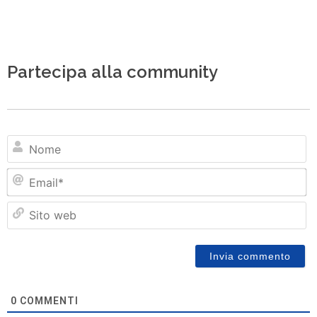
Partecipa alla community
N
Em
Si
w
0
COMMENTI