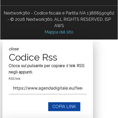
Nextwork360 - Codice fiscale e Partita IVA 13868590962
- © 2026 Nextwork360. ALL RIGHTS RESERVED. ISP
AWS
Mappa del sito
close
Codice Rss
Clicca sul pulsante per copiare il link RSS
negli appunti.
RSS link
COPIA LINK