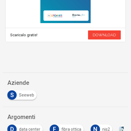
Scaricalo gratis!
DOWNLOAD
Aziende
S
Seeweb
Argomenti
F
N
S
fibra ottica
nis2
PNRR
SPON