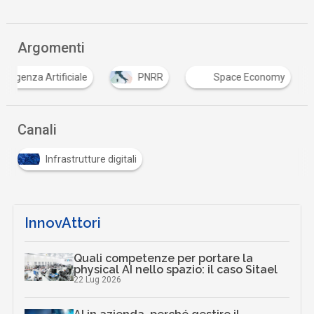
Argomenti
ntelligenza Artificiale
PNRR
Space Economy
Canali
Infrastrutture digitali
InnovAttori
Quali competenze per portare la
physical AI nello spazio: il caso Sitael
22 Lug 2026