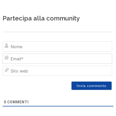
Partecipa alla community
N
Em
Si
w
0
COMMENTI