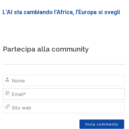
L’AI sta cambiando l’Africa, l’Europa si svegli
Partecipa alla community
N
Em
Si
w