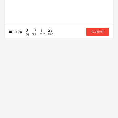
0
17
31
28
Inizia tra
ISCRIVITI