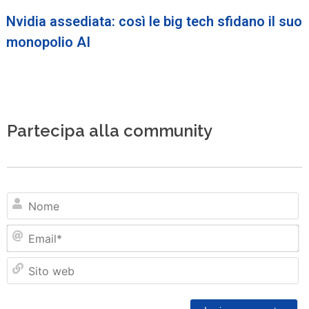
Nvidia assediata: così le big tech sfidano il suo
monopolio AI
Partecipa alla community
N
Em
Si
w