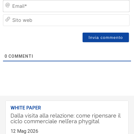
Em
Si
w
0
COMMENTI
WHITE PAPER
Dalla visita alla relazione: come ripensare il
ciclo commerciale nell’era phygital
12 Mag 2026