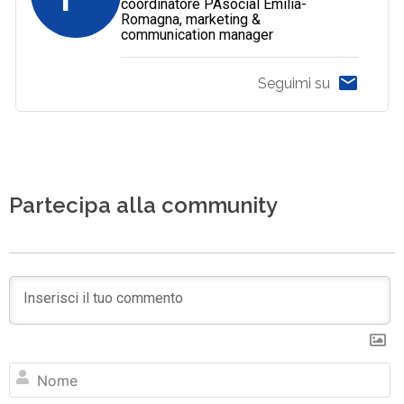
coordinatore PAsocial Emilia-
Romagna, marketing &
communication manager
Seguimi su
Partecipa alla community
N