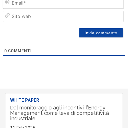
Si
w
0
COMMENTI
WHITE PAPER
Dal monitoraggio agli incentivi: l’Energy
Management come leva di competitività
industriale
11 Feb 2026