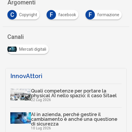
Argomenti
C
F
F
Copyright
facebook
formazione
Canali
Mercati digitali
InnovAttori
Quali competenze per portare la
physical AI nello spazio: il caso Sitael
22 Lug 2026
AI in azienda, perché gestire il
cambiamento è anche una questione
di sicurezza
10 Lug 2026