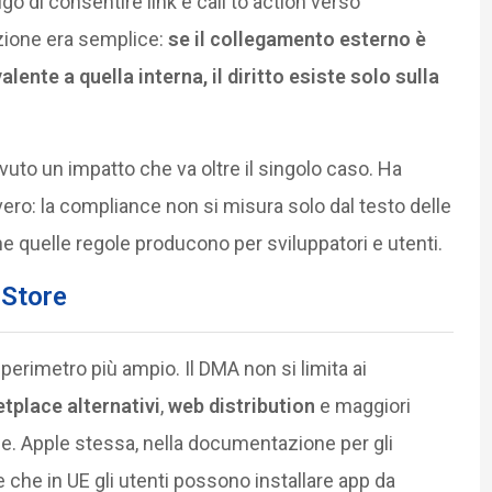
igo di consentire link e call to action verso
azione era semplice:
se il collegamento esterno è
nte a quella interna, il diritto esiste solo sulla
uto un impatto che va oltre il singolo caso. Ha
evero: la compliance non si misura solo dal testo delle
e quelle regole producono per sviluppatori e utenti.
 Store
 perimetro più ampio. Il DMA non si limita ai
tplace alternativi
,
web distribution
e maggiori
rne. Apple stessa, nella documentazione per gli
 che in UE gli utenti possono installare app da