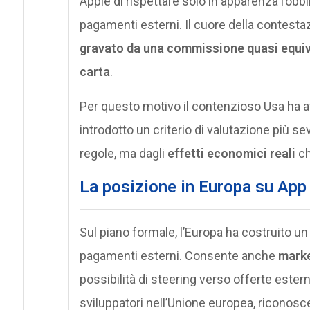
Apple di rispettare solo in apparenza l’obbl
pagamenti esterni. Il cuore della contest
gravato da una commissione quasi equivale
carta
.
Per questo motivo il contenzioso Usa ha av
introdotto un criterio di valutazione più s
regole, ma dagli
effetti economici reali
ch
La posizione in Europa su App
Sul piano formale, l’Europa ha costruito un
pagamenti esterni. Consente anche
marke
possibilità di steering verso offerte este
sviluppatori nell’Unione europea, riconosce