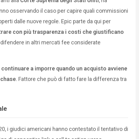
nti alla
Corte Suprema degli Stati Uniti
, ha
stanno osservando il caso per capire quali commissioni
erti dalle nuove regole. Epic parte da qui per
rare con più trasparenza i costi che giustificano
le difendere in altri mercati fee considerate
 continuare a imporre quando un acquisto avviene
urchase
. Fattore che può di fatto fare la differenza tra
ale
0, i giudici americani hanno contestato il tentativo di