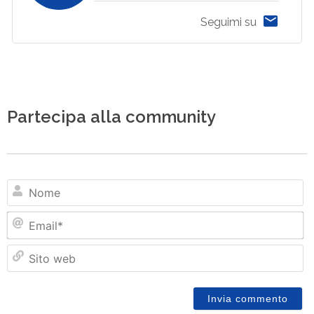
Seguimi su
Partecipa alla community
N
Em
Si
w