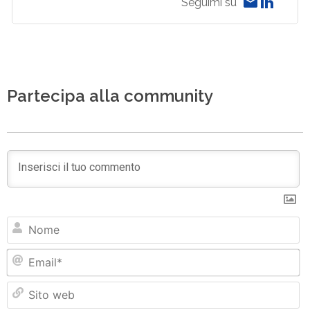
Seguimi su
Partecipa alla community
N
Em
Si
w