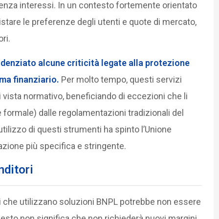
senza interessi. In un contesto fortemente orientato
tare le preferenze degli utenti e quote di mercato,
ri.
idenziato alcune criticità legate alla protezione
ema finanziario.
Per molto tempo, questi servizi
i vista normativo, beneficiando di eccezioni che li
ormale) dalle regolamentazioni tradizionali del
utilizzo di questi strumenti ha spinto l’Unione
zione più specifica e stringente.
nditori
ori che utilizzano soluzioni BNPL potrebbe non essere
uesto non significa che non richiederà nuovi margini