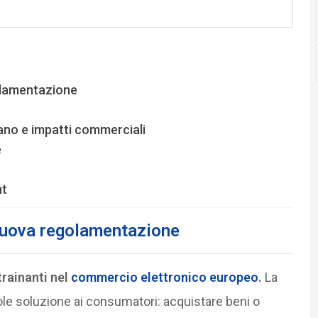
golamentazione
iano e impatti commerciali
e
nt
 nuova regolamentazione
rainanti nel
commercio elettronico europeo
.
La
le soluzione ai consumatori: acquistare beni o