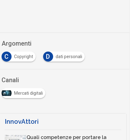
Argomenti
C
D
Copyright
dati personali
…
Canali
Mercati digitali
InnovAttori
Quali competenze per portare la