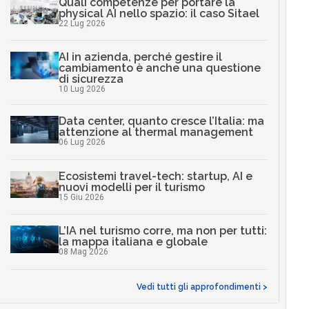
Quali competenze per portare la
physical AI nello spazio: il caso Sitael
22 Lug 2026
AI in azienda, perché gestire il
cambiamento è anche una questione
di sicurezza
10 Lug 2026
Data center, quanto cresce l’Italia: ma
attenzione al thermal management
06 Lug 2026
Ecosistemi travel-tech: startup, AI e
nuovi modelli per il turismo
15 Giu 2026
L’IA nel turismo corre, ma non per tutti:
la mappa italiana e globale
08 Mag 2026
Vedi tutti gli approfondimenti >