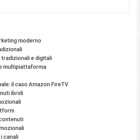
arketing moderno
adizionali
radizionali e digitali
e multipiattaforma
onale: il caso Amazon FireTV
uti ibridi
mozionali
atform
 contenuti
omozionali
i canali