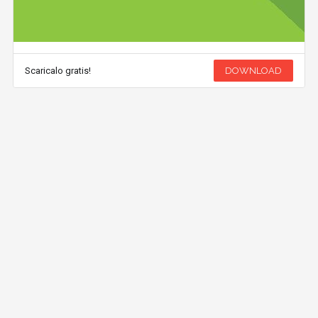
Scaricalo gratis!
DOWNLOAD