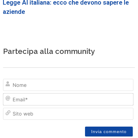
Legge AI italiana: ecco che devono sapere le
aziende
Partecipa alla community
N
Em
Si
w