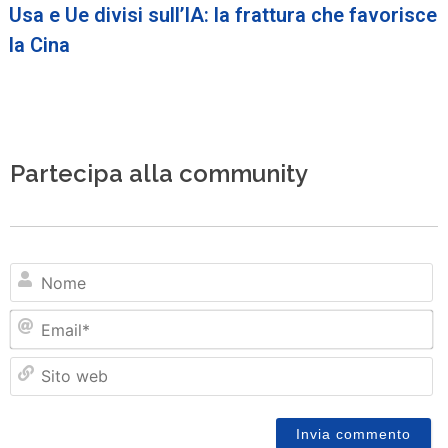
Usa e Ue divisi sull’IA: la frattura che favorisce
la Cina
Partecipa alla community
N
Em
Si
w