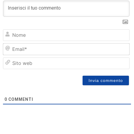
N
Em
Si
w
0
COMMENTI