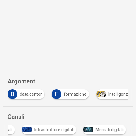
Argomenti
F
formazione
Intelligenza Artificiale
PNR
…
Canali
digitali
Infrastrutture digitali
Mercati digitali