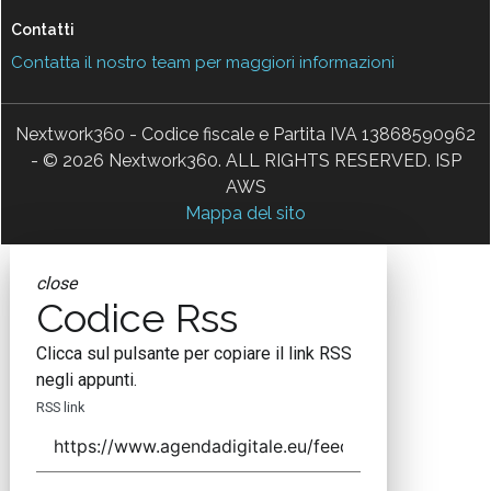
Contatti
Contatta il nostro team per maggiori informazioni
Nextwork360 - Codice fiscale e Partita IVA 13868590962
- © 2026 Nextwork360. ALL RIGHTS RESERVED. ISP
AWS
Mappa del sito
close
Codice Rss
Clicca sul pulsante per copiare il link RSS
negli appunti.
RSS link