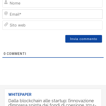
Em
Si
w
0
COMMENTI
WHITEPAPER
Dalla blockchain alle startup: l’innovazione
d’impresa spinta dai fondi di coesione 2014-