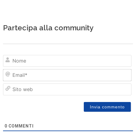
Partecipa alla community
N
Em
Si
w
0
COMMENTI