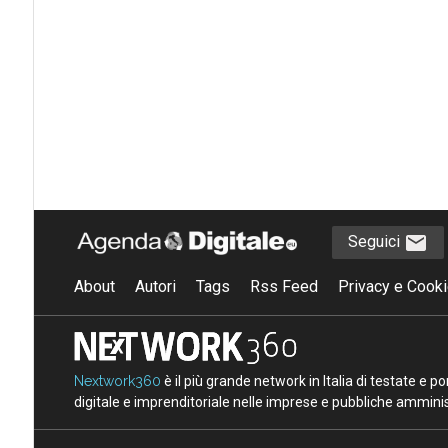
Seguici
About
Autori
Tags
Rss Feed
Privacy e Cooki
Nextwork360
è il più grande network in Italia di testate e 
digitale e imprenditoriale nelle imprese e pubbliche amminist