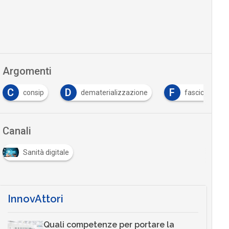
Argomenti
C
D
F
consip
dematerializzazione
fascicolo sani
Canali
Sanità digitale
InnovAttori
Quali competenze per portare la