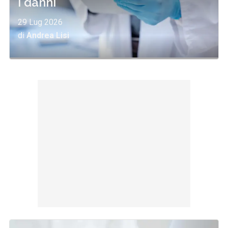
i danni
29 Lug 2026
di
Andrea Lisi