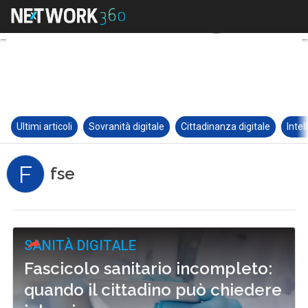
Ultimi articoli
Sovranità digitale
Cittadinanza digitale
Intel
F
fse
SANITÀ DIGITALE
Fascicolo sanitario incompleto:
quando il cittadino può chiedere