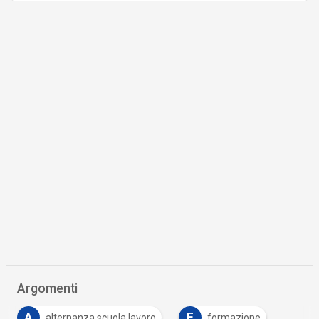
Argomenti
A
F
alternanza scuola lavoro
formazione