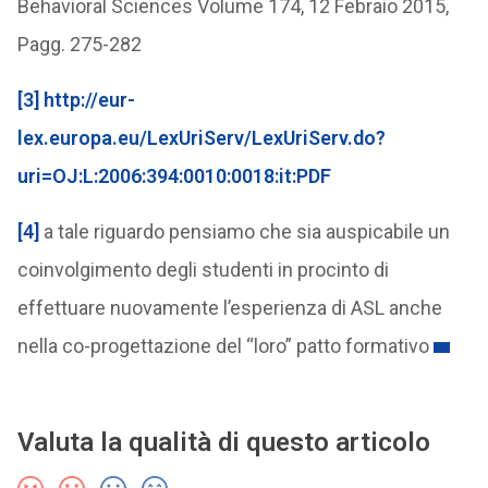
Behavioral Sciences Volume 174, 12 Febraio 2015,
Pagg. 275-282
[3]
http://eur-
lex.europa.eu/LexUriServ/LexUriServ.do?
uri=OJ:L:2006:394:0010:0018:it:PDF
[4]
a tale riguardo pensiamo che sia auspicabile un
coinvolgimento degli studenti in procinto di
effettuare nuovamente l’esperienza di ASL anche
nella co-progettazione del “loro” patto formativo
Valuta la qualità di questo articolo