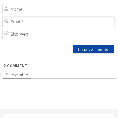
N
Em
Sit
we
2
COMMENTI
Più recenti