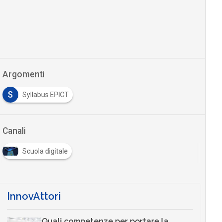
Argomenti
S
Syllabus EPICT
Canali
Scuola digitale
InnovAttori
Quali competenze per portare la