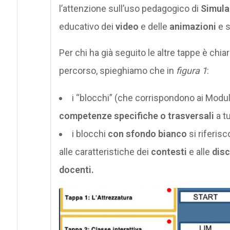
l’attenzione sull’uso pedagogico di
Simula
educativo dei
video
e delle
animazioni
e s
Per chi ha già seguito le altre tappe è chia
percorso, spieghiamo che in
figura 1
:
i “blocchi” (che corrispondono ai Modul
competenze specifiche o trasversali
a t
i blocchi
con sfondo bianco
si riferis
alle caratteristiche dei
contesti
e alle
disc
docenti.