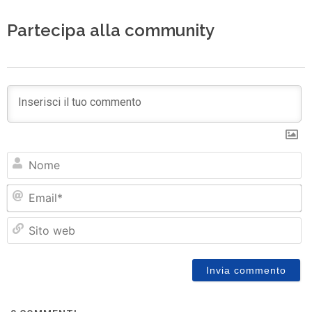
Partecipa alla community
N
Em
Si
w