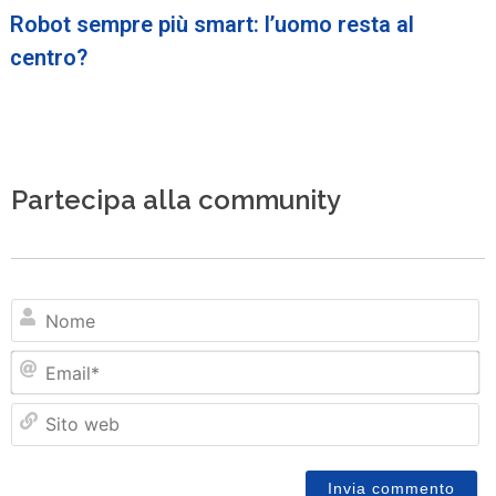
Robot sempre più smart: l’uomo resta al
centro?
Partecipa alla community
N
Em
Si
w