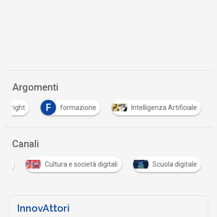
Argomenti
F
opyright
formazione
Intelligenza Artificiale
Canali
tali
Cultura e società digitali
Scuola digitale
InnovAttori