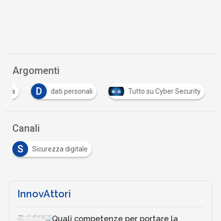
Argomenti
D
grafia
dati personali
Tutto su Cyber Security
Canali
S
Sicurezza digitale
InnovAttori
Quali competenze per portare la