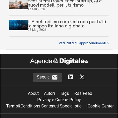
Ecosistemi travel-tech: startup, AI e
nuovi modelli per il turismo
15 Giu 2026
L’IA nel turismo corre, ma non per tutti:
la mappa italiana e globale
08 Mag 2026
Vedi tutti gli approfondimenti >
Seguici
About
Autori
Tags
Rss Feed
Privacy e Cookie Policy
Terms&Conditions Contenuti Specialistici
Cookie Center