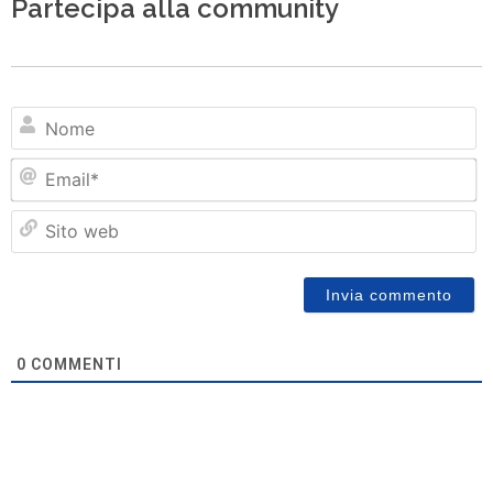
Partecipa alla community
N
Em
Si
w
0
COMMENTI