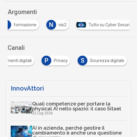
Argomenti
N
formazione
nis2
Tutto su Cyber Security
Canali
P
S
ocumenti digitali
Privacy
Sicurezza digitale
InnovAttori
Quali competenze per portare la
physical AI nello spazio: il caso Sitael
22 Lug 2026
AI in azienda, perché gestire il
cambiamento è anche una questione