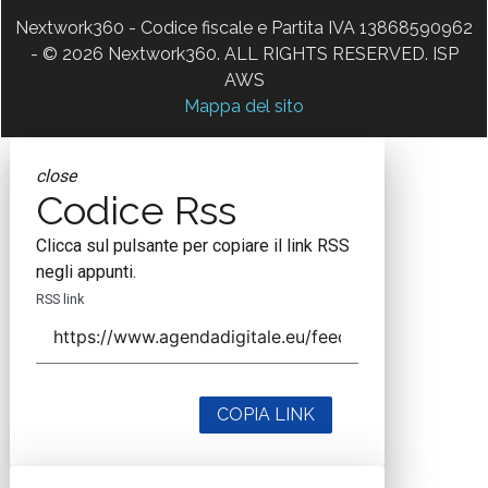
Nextwork360 - Codice fiscale e Partita IVA 13868590962
- © 2026 Nextwork360. ALL RIGHTS RESERVED. ISP
AWS
Mappa del sito
close
Codice Rss
Clicca sul pulsante per copiare il link RSS
negli appunti.
RSS link
COPIA LINK