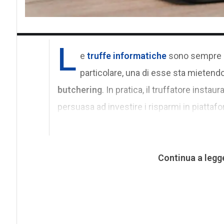
L
e
truffe informatiche
sono sempre p
particolare, una di esse sta mietendo
butchering
. In pratica, il truffatore insta
persuasa ad investire i risparmi in piattafo
Continua a legg