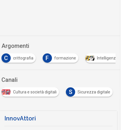
Argomenti
C
F
crittografia
formazione
Intelligenza Artific
Canali
S
Cultura e società digitali
Sicurezza digitale
InnovAttori