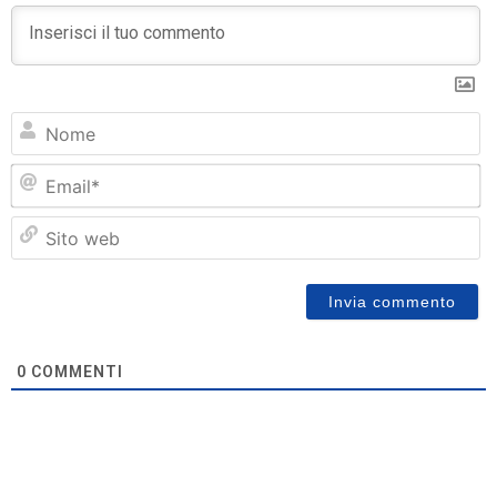
N
Em
Si
w
0
COMMENTI