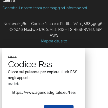
Contatti
Contatta il nostro team per maggiori informazioni
Nextwork360 - Codice fiscale e Partita IVA 13868590962
- © 2026 Nextwork360. ALL RIGHTS RESERVED. ISP
AWS
Mappa del sito
close
Codice Rss
Clicca sul pulsante per copiare il link RSS
negli appunti.
RSS link