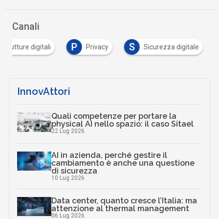
Canali
P
S
astrutture digitali
Privacy
Sicurezza digitale
InnovAttori
Quali competenze per portare la
physical AI nello spazio: il caso Sitael
22 Lug 2026
AI in azienda, perché gestire il
cambiamento è anche una questione
di sicurezza
10 Lug 2026
Data center, quanto cresce l’Italia: ma
attenzione al thermal management
06 Lug 2026