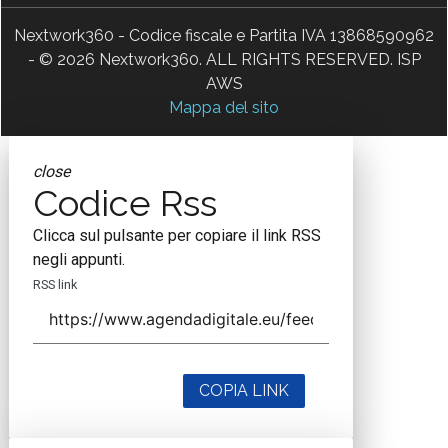
Nextwork360 - Codice fiscale e Partita IVA 13868590962
- © 2026 Nextwork360. ALL RIGHTS RESERVED. ISP
AWS
Mappa del sito
close
Codice Rss
Clicca sul pulsante per copiare il link RSS
negli appunti.
RSS link
COPIA LINK