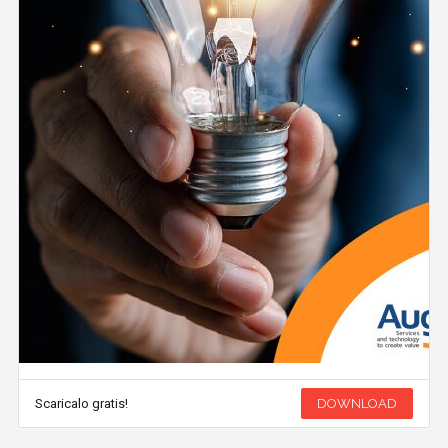
Scaricalo gratis!
DOWNLOAD