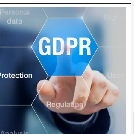
D
dati persona
Docum