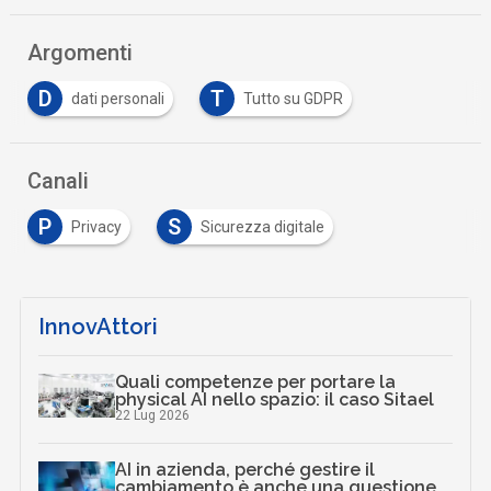
Argomenti
D
T
dati personali
Tutto su GDPR
Canali
P
S
Privacy
Sicurezza digitale
InnovAttori
Quali competenze per portare la
physical AI nello spazio: il caso Sitael
22 Lug 2026
AI in azienda, perché gestire il
cambiamento è anche una questione