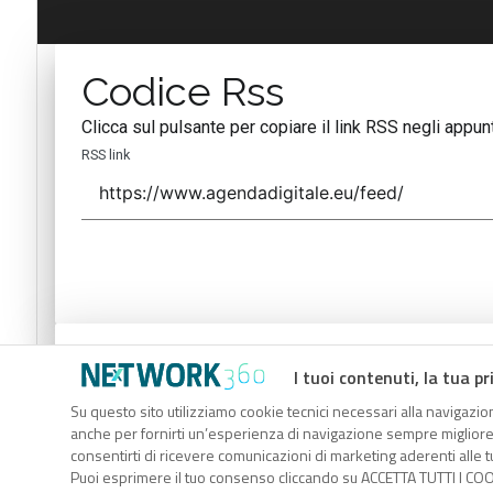
Codice Rss
Clicca sul pulsante per copiare il link RSS negli appunt
RSS link
Codice Rss
I tuoi contenuti, la tua pr
Clicca sul pulsante per copiare il link RSS negli appunt
Su questo sito utilizziamo cookie tecnici necessari alla navigazion
anche per fornirti un’esperienza di navigazione sempre migliore, p
RSS link
consentirti di ricevere comunicazioni di marketing aderenti alle tu
Puoi esprimere il tuo consenso cliccando su ACCETTA TUTTI I COO