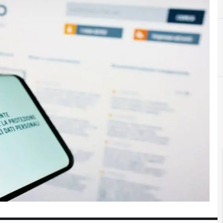
D
dati personali