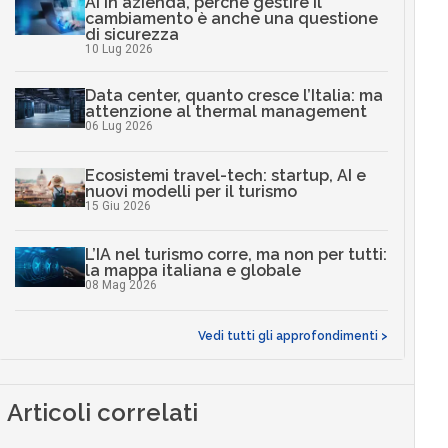
AI in azienda, perché gestire il
cambiamento è anche una questione
di sicurezza
10 Lug 2026
Data center, quanto cresce l’Italia: ma
attenzione al thermal management
06 Lug 2026
Ecosistemi travel-tech: startup, AI e
nuovi modelli per il turismo
15 Giu 2026
L’IA nel turismo corre, ma non per tutti:
la mappa italiana e globale
08 Mag 2026
Vedi tutti gli approfondimenti >
Articoli correlati