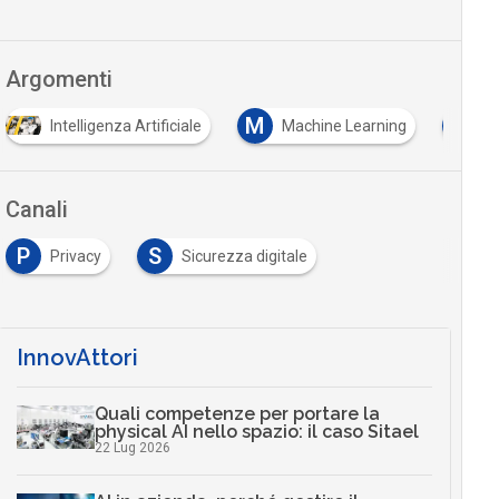
Argomenti
M
T
Intelligenza Artificiale
Machine Learning
T
Canali
P
S
Privacy
Sicurezza digitale
InnovAttori
Quali competenze per portare la
physical AI nello spazio: il caso Sitael
22 Lug 2026