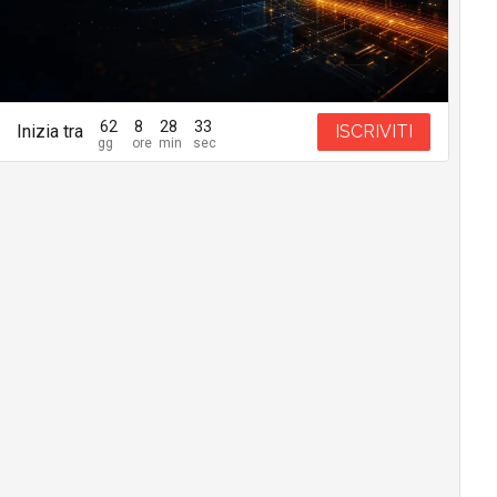
62
8
28
32
Inizia tra
ISCRIVITI