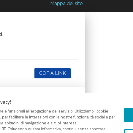
Mappa del sito
i.
COPIA LINK
ivacy!
i.
e e funzionali all’erogazione del servizio. Utilizziamo i cookie
er facilitare le interazioni con le nostre funzionalità social e per
e abitudini di navigazione e ai tuoi interessi.
KIE. Chiudendo questa informativa, continui senza accettare.