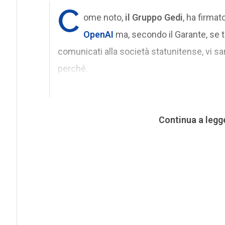
C
ome noto,
il Gruppo Gedi
, ha firma
OpenAI
ma, secondo il Garante, se tu
comunicati alla società statunitense, vi s
perché.
Continua a legg